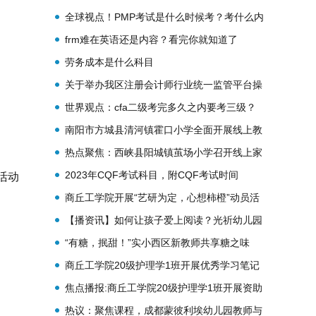
全球视点！PMP考试是什么时候考？考什么内
容？
frm难在英语还是内容？看完你就知道了
劳务成本是什么科目
关于举办我区注册会计师行业统一监管平台操
作培训（视频）班的通知
世界观点：cfa二级考完多久之内要考三级？
考试成绩有效期是多久？
南阳市方城县清河镇霍口小学全面开展线上教
学活动
热点聚焦：西峡县阳城镇茧场小学召开线上家
长会
2023年CQF考试科目，附CQF考试时间
活动
商丘工学院开展“艺研为定，心想柿橙”动员活
动
【播资讯】如何让孩子爱上阅读？光祈幼儿园
家长积极学习
“有糖，抿甜！”实小西区新教师共享糖之味
商丘工学院20级护理学1班开展优秀学习笔记
评选动员会
焦点播报:商丘工学院20级护理学1班开展资助
政策宣讲活动
热议：聚焦课程，成都蒙彼利埃幼儿园教师与