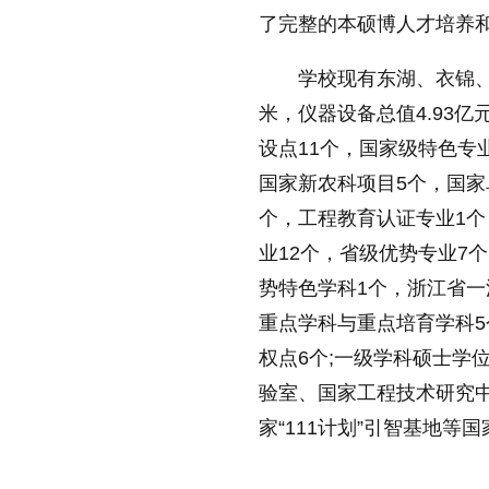
了完整的本硕博人才培养
学校现有东湖、衣锦、
米，仪器设备总值4.93亿元
设点11个，
国家
级特色专
国家
新农科项目5个，
国家
个，工程教育认证专业1个
业12个，省级优势专业7
势特色学科1个，浙江省一流
重点学科与重点培育学科5
权点6个;一级学科硕士学
验室、
国家
工程技术研究
家
“111计划”引智基地等
国
标签：
浙江农林大学2022