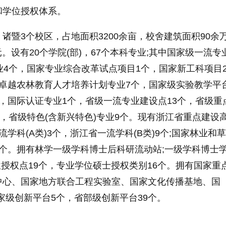
和学位授权体系。
诸暨3个校区，占地面积3200余亩，校舍建筑面积90余
。设有20个学院(部)，67个本科专业;其中
国家
级一流专
业4个，
国家
专业综合改革试点项目1个，
国家
新工科项目
卓越农林教育人才培养计划专业7个，
国家
级实验教学
平
，国际认证专业1个，省级一流专业建设点13个，省级重
个，省级特色(含新兴特色)专业9个。现有浙江省重点建设
学科(A类)3个，浙江省一流学科(B类)9个;
国家
林业和草
个。拥有林学一级学科博士后科研流动站;一级学科博士
位授权点19个，专业学位硕士授权类别16个。拥有
国家
重
中心、
国家
地方联合工程实验室、
国家
文化传播基地、
国
家
级创新
平
台5个，省部级创新
平
台39个。
年最新排名
浙江农林大学全国排名第几
浙江农林大学简介
浙江农林大学历