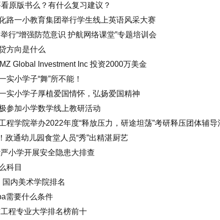
需要看原版书么？有什么复习建议？
化路一小教育集团举行学生线上英语风采大赛
举行“增强防范意识 护航网络课堂”专题培训会
贷方向是什么
获得 MZ Global Investment Inc 投资2000万美金
一实小学子“舞”所不能！
一实小学子厚植爱国情怀，弘扬爱国精神
极参加小学数学线上教研活动
程学院举办2022年度“释放压力，研途坦荡”考研释压团体辅导
采！政通幼儿园食堂人员“秀”出精湛厨艺
华严小学开展安全隐患大排查
么科目
名 国内美术学院排名
ba需要什么条件
信工程专业大学排名榜前十