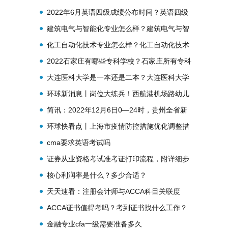
职业技术学院简介？
2022年6月英语四级成绩公布时间？英语四级
成绩查询入口？
建筑电气与智能化专业怎么样？建筑电气与智
能化专业就业前景？
化工自动化技术专业怎么样？化工自动化技术
专业就业方向？
2022石家庄有哪些专科学校？石家庄所有专科
学校名单？
大连医科大学是一本还是二本？大连医科大学
简介？
环球新消息丨岗位大练兵！西航港机场路幼儿
园安保人员强技能、展风采
简讯：2022年12月6日0—24时，贵州全省新
冠肺炎疫情最新情况
环球快看点丨上海市疫情防控措施优化调整措
施自2022年12月8日零时起实施
cma要求英语考试吗
证券从业资格考试准考证打印流程，附详细步
骤图！
核心利润率是什么？多少合适？
天天速看：注册会计师与ACCA科目关联度
ACCA证书值得考吗？考到证书找什么工作？
金融专业cfa一级需要准备多久