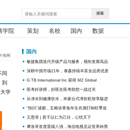
搜索
商学院
策划
名校
国内
数据
国内
中海网
敏捷集团迭代升级产品与服务，领衔发展高品
质人居
深耕中国市场21年，泰森持续丰富全品类优质
不同
高蛋白肉类产品线
G.TB International Inc 获得 MZ Global
：到
Investment Inc 投资2000万美金
医考好讲师，好医生医考助您一战过关
林大学
从净水到健康饮水，米家台式净饮机智享版进
阶上市
“快闪”成都，五粮浓香兔年生肖酒打响旺季攻
势、抢跑“春节档”！
王恩哥 | 君子以仁为己任，心忧天下
摩洛哥首度晋级八强，海信电视见证世界杯黑