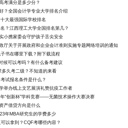
高考满分是多少分？
好？全国会计学专业大学排名介绍
国十大最强国际学校排名
新排名？江西理工大学全国排名第几？
实小携家委会守护孩子舌尖安全
政厅关于开展政府和企业会计准则实施专题网络培训的通知
电子书在哪里下载？附下载流程
的时候可以考吗？有什么备考建议
要求多久考二级？不知道的来看
？考试报名条件是什么？
学举办线上文艺展演礼赞抗疫工作者
2年“创新杯”学科竞赛——无菌技术操作大赛决赛
资产借贷方向是什么
23年MBA研究生的学费多少
久可以拿到？CQF考哪些内容？