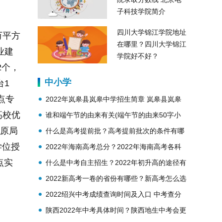
子科技学院简介
四川大学锦江学院地址
万
平
方
在哪里？四川大学锦江
业建
学院好不好？
2个，
中小学
台1
点专
2022年岚皋县岚皋中学招生简章 岚皋县岚皋
高校优
中学简介
谁和端午节的由来有关(端午节的由来50字小
原局
学生)
什么是高考提前批？高考提前批次的条件有哪
学位授
些？
2022年海南高考总分？2022年海南高考各科
点实
分数？
什么是中考自主招生？2022年初升高的途径有
哪些？
2022新高考一卷的省份有哪些？新高考怎么选
科？
2022绍兴中考成绩查询时间及入口 中考查分
注意事项
陕西2022年中考具体时间？陕西地生中考会更
年排名