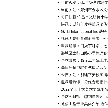
当前观察：cfa二级考试
当前关注：郑州市金水区文
每日快报!许昌市光明路小学
快讯：以前年度损益调整借
G.TB International Inc 
视讯！舞韵童年向未来，七
世界通讯！国旗下讲话，七
郾城区太行山路小学教师积
全球聚焦：商丘工学院土木工
每日热议!“厨”类拔萃展风
今日关注：创建平安校园 
世界看热讯：分保费用是什
2022全国十大美术学院排
全球今日报丨想到国外读m
通信工程专业具体介绍 通