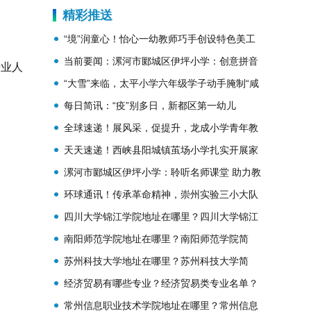
施自2022年12月8日零时起实施
精彩推送
“境”润童心！怡心一幼教师巧手创设特色美工
区
当前要闻：漯河市郾城区伊坪小学：创意拼音
专业人
秀 秀出我风采
“大雪”来临，太平小学六年级学子动手腌制“咸
货”
每日简讯：“疫”别多日，新都区第一幼儿
园“幼”见美好！
全球速递！展风采，促提升，龙成小学青年教
师与孩子一起快乐学英语
天天速递！西峡县阳城镇茧场小学扎实开展家
访活动
漯河市郾城区伊坪小学：聆听名师课堂 助力教
师成长
环球通讯！传承革命精神，崇州实验三小大队
部评选“最美红领巾”
四川大学锦江学院地址在哪里？四川大学锦江
学院好不好？
南阳师范学院地址在哪里？南阳师范学院简
介？
苏州科技大学地址在哪里？苏州科技大学简
介？
经济贸易有哪些专业？经济贸易类专业名单？
常州信息职业技术学院地址在哪里？常州信息