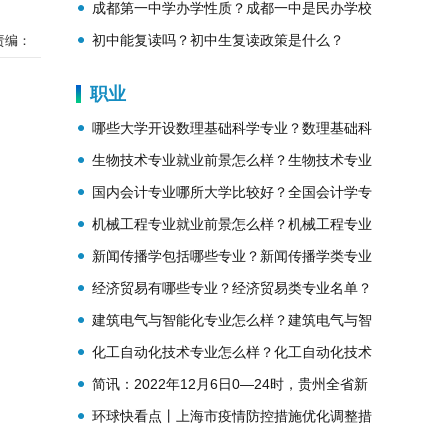
难吗？
成都第一中学办学性质？成都一中是民办学校
还是公办学校？
初中能复读吗？初中生复读政策是什么？
责编：
职业
哪些大学开设数理基础科学专业？数理基础科
学专业就业前景与方向
生物技术专业就业前景怎么样？生物技术专业
就业方向
国内会计专业哪所大学比较好？全国会计学专
业大学排名介绍
机械工程专业就业前景怎么样？机械工程专业
的就业方向？
新闻传播学包括哪些专业？新闻传播学类专业
名单？
经济贸易有哪些专业？经济贸易类专业名单？
建筑电气与智能化专业怎么样？建筑电气与智
能化专业就业前景？
化工自动化技术专业怎么样？化工自动化技术
专业就业方向？
简讯：2022年12月6日0—24时，贵州全省新
冠肺炎疫情最新情况
环球快看点丨上海市疫情防控措施优化调整措