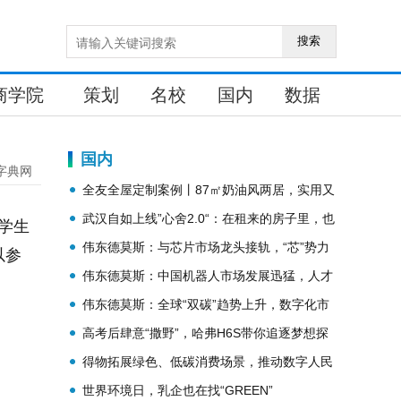
搜索
商学院
策划
名校
国内
数据
国内
字典网
全友全屋定制案例丨87㎡奶油风两居，实用又
精致！
武汉自如上线”心舍2.0“：在租来的房子里，也
，学生
可以好好生活
伟东德莫斯：与芯片市场龙头接轨，“芯”势力
以参
需提高人才上限
伟东德莫斯：中国机器人市场发展迅猛，人才
缺口趋势不断上升
伟东德莫斯：全球“双碳”趋势上升，数字化市
场发展成必然
高考后肆意“撒野”，哈弗H6S带你追逐梦想探
索世界
得物拓展绿色、低碳消费场景，推动数字人民
币加速普及
世界环境日，乳企也在找“GREEN”