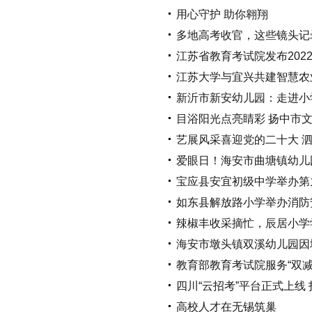
用心守护 助你翱翔
多地高考收官，这些镜头记
江苏省教育考试院发布202
江苏大学与宜兴共建智慧农
新沂市新安幼儿园：走进小
目浴阳光点亮睛彩 扬中市
艺展风采喜迎党的二十大 
爱眼日！海安市曲塘镇幼儿
宝应县安宜初级中学举办第
如东县解放路小学举办消防
辣椒丰收采摘忙，辰居小学
海安市墩头镇双溪幼儿园因
教育部教育考试院服务“双减
四川“云招考”平台正式上线 
高校人才在无锡筑巢