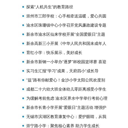
探索“人机共生”的教育路径
崇州市三郎学校：心手相牵送温暖，爱心共圆
少年梦
渝水区珠珊镇中心小学召开党风廉政建设专题
会议
新余市渝水区仙来学校开展“全国爱眼日”主题
教育
新余高新三小开展《中华人民共和国未成年人
保护法》宣传活动
育红小学：快乐展示，美好成长
新余市新钢一小举办“逐梦”杯校园篮球赛 喜迎
建校60周年
实习生汇报“学习”成果，天府四小“成长导
师”给出高分评价
“益”路有你献爱心！金沙小学太阳公民欢度别
样“六一”
成都二十六幼大班全体幼儿零距离感受小学生
活
为缓解考前焦虑 渝水区界水中学举行考前心理
辅导讲座
新余市长青小学开展“爱眼日”主题活动 增强护
眼意识
无锡市滨湖区教育康复中心：爱护眼睛，从我
做起
崇宁路小学：聚焦核心素养 助力学生成长