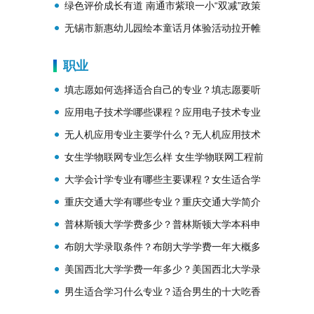
学成绩？
绿色评价成长有道 南通市紫琅一小“双减”政策
落地
无锡市新惠幼儿园绘本童话月体验活动拉开帷
幕
职业
填志愿如何选择适合自己的专业？填志愿要听
取父母的意见吗？
应用电子技术学哪些课程？应用电子技术专业
课程介绍
无人机应用专业主要学什么？无人机应用技术
专业是干什么的？
女生学物联网专业怎么样 女生学物联网工程前
景好不好
大学会计学专业有哪些主要课程？女生适合学
的专业有哪些？
重庆交通大学有哪些专业？重庆交通大学简介
普林斯顿大学学费多少？普林斯顿大学本科申
请条件？
布朗大学录取条件？布朗大学学费一年大概多
少？
美国西北大学学费一年多少？美国西北大学录
取条件？
男生适合学习什么专业？适合男生的十大吃香