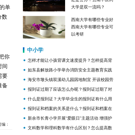
中的单
大学是双一流吗？
分数
西南大学有哪些专业好
西南大学有哪些专业可
以考研
中小学
把你
怎样才能让小孩背课文速度提升？怎样提高背
时间
课文的速度？
如东县解放路小学举办消防安全主题教育实践
需要
活动
海安市墩头镇双溪幼儿园因地制宜 开设校园劳
准备
动教育基地
报到证过期了应该怎么办呢？报到证过期了对
档案有影响吗？
什么是报到证？大学毕业生的报到证有什么用
呢？
报到证和档案的关系是什么？报到证和档案在
一起吗？
新余市长青小学开展“爱眼日”主题活动 增强护
责编：
眼意识
文科数学和理科数学有什么区别？怎么提高数