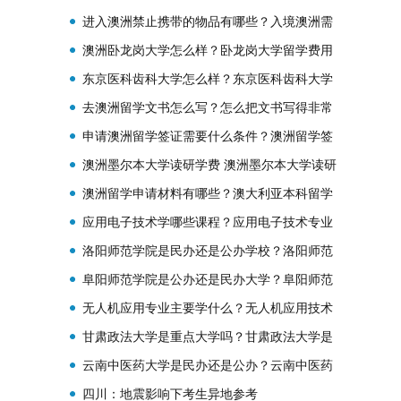
如何转专业？
进入澳洲禁止携带的物品有哪些？入境澳洲需
要申报的物品
澳洲卧龙岗大学怎么样？卧龙岗大学留学费用
多少？
东京医科齿科大学怎么样？东京医科齿科大学
学费多少？
去澳洲留学文书怎么写？怎么把文书写得非常
的优秀呢？
申请澳洲留学签证需要什么条件？澳洲留学签
证需要的材料
澳洲墨尔本大学读研学费 澳洲墨尔本大学读研
生活费
澳洲留学申请材料有哪些？澳大利亚本科留学
申请条件？
应用电子技术学哪些课程？应用电子技术专业
课程介绍
洛阳师范学院是民办还是公办学校？洛阳师范
院校好不好？
阜阳师范学院是公办还是民办大学？阜阳师范
学院好不好？
无人机应用专业主要学什么？无人机应用技术
专业是干什么的？
甘肃政法大学是重点大学吗？甘肃政法大学是
双一流吗？
云南中医药大学是民办还是公办？云南中医药
大学是双一流吗？
四川：地震影响下考生异地参考