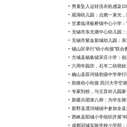
男童坠入运转洗衣机感染1
观湖幼儿园：点燃一束光，
甘肃临泽板桥镇中心小学：“
无锡市东北塘中心幼儿园：
无锡市紫金新城幼儿园：亲
锡山区举行“幼小衔接”联合
方城县杨集镇宋庄小学：创
六周年园庆，石羊二幼萌娃
确山县双河镇初级中学举行
助推幼小衔接 四川大学空
专家到校，与元音幼儿园家
新疆兵团第八师：为学生骑
新野县溧河铺镇中参加全县
西峡县阳城小学组织开展“科
成都冠城实验学校小学部：