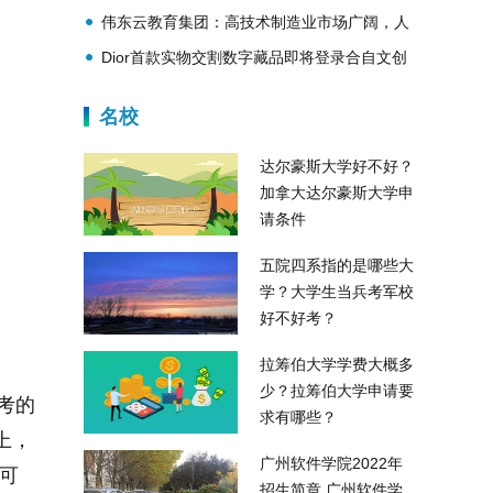
伟东云教育集团：高技术制造业市场广阔，人
工智能“钱景”上升迅猛
Dior首款实物交割数字藏品即将登录合自文创
^共同探索可循环的数字原生经济新生态
名校
达尔豪斯大学好不好？
加拿大达尔豪斯大学申
请条件
五院四系指的是哪些大
学？大学生当兵考军校
好不好考？
拉筹伯大学学费大概多
少？拉筹伯大学申请要
考的
求有哪些？
上，
广州软件学院2022年
才可
招生简章 广州软件学