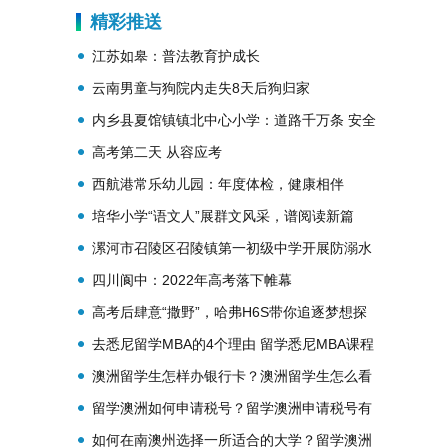
专业有哪些
精彩推送
江苏如皋：普法教育护成长
云南男童与狗院内走失8天后狗归家
内乡县夏馆镇镇北中心小学：道路千万条 安全
最重要
高考第二天 从容应考
西航港常乐幼儿园：年度体检，健康相伴
培华小学“语文人”展群文风采，谱阅读新篇
漯河市召陵区召陵镇第一初级中学开展防溺水
安全教育活动
四川阆中：2022年高考落下帷幕
高考后肆意“撒野”，哈弗H6S带你追逐梦想探
索世界
去悉尼留学MBA的4个理由 留学悉尼MBA课程
的原因
澳洲留学生怎样办银行卡？澳洲留学生怎么看
病？
留学澳洲如何申请税号？留学澳洲申请税号有
什么好处？
如何在南澳州选择一所适合的大学？留学澳洲