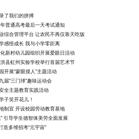
录了我们的拼搏
2年普通高考最后一天考试通知
业综合管理平台 让农民不再仅靠天吃饭
学感悟成长 我与小学零距离
文化新村幼儿园组织开展爱眼日活动
泗洪县虹州实验学校举行首届艺术节
园开展“蒙眼摸人”主题活动
九届“三门球”趣味运动会
安全主题教育实践活动
学子笑开花儿！
地制宜 开设校园劳动教育基地
” 引导学生德智体美劳全面发展
打造多维招考“元宇宙”