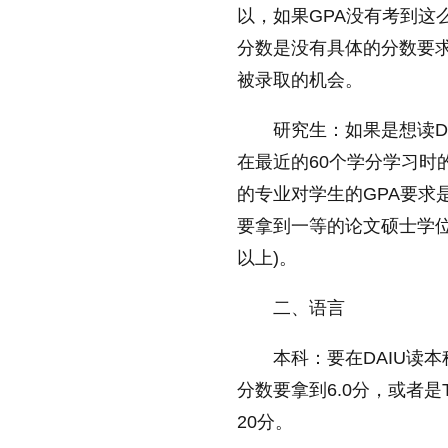
以，如果GPA没有考到这
放大字体
分数是没有具体的分数要
被录取的机会。
缩小字体
研究生：如果是想读D
在最
近
的60个学分学
习
时
的专业对学生的GPA要求
要拿到一等的论文硕士学
以上)。
二、语言
本科：要在DAIU读
分数要拿到6.0分，或者是
20分。