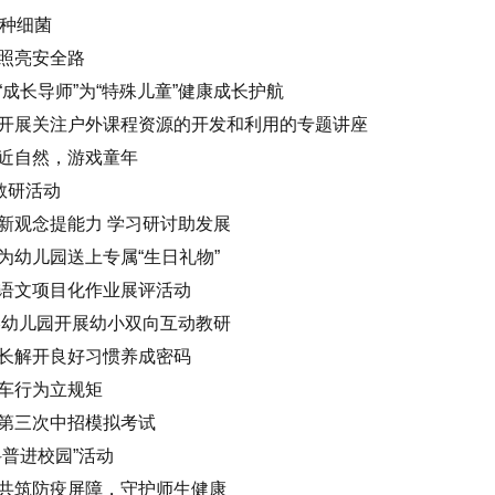
0种细菌
照亮安全路
成长导师”为“特殊儿童”健康成长护航
开展关注户外课程资源的开发和利用的专题讲座
近自然，游戏童年
教研活动
新观念提能力 学习研讨助发展
为幼儿园送上专属“生日礼物”
语文项目化作业展评活动
港幼儿园开展幼小双向互动教研
长解开良好习惯养成密码
车行为立规矩
第三次中招模拟考试
普进校园”活动
共筑防疫屏障，守护师生健康