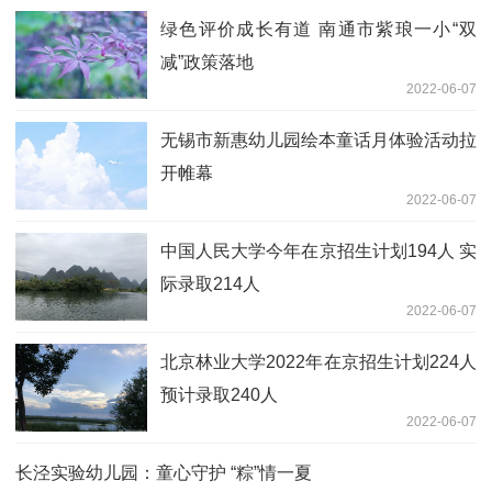
绿色评价成长有道 南通市紫琅一小“双
减”政策落地
2022-06-07
无锡市新惠幼儿园绘本童话月体验活动拉
开帷幕
2022-06-07
中国人民大学今年在京招生计划194人 实
际录取214人
2022-06-07
北京林业大学2022年在京招生计划224人
预计录取240人
2022-06-07
长泾实验幼儿园：童心守护 “粽”情一夏