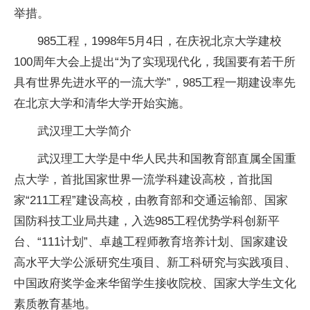
举措。
985工程，1998年5月4日，在庆祝北京大学建校
100周
年大会上提出“为了实现现代化，我国要有若干所
具有世界先进水
平
的一流大学”，985工程一期建设率先
在北京大学和清华大学开始实施。
武汉理工大学简介
武汉理工大学是
中华人民共和国
教育部直属全国重
点大学，首批
国家
世界一流学科建设高校，首批
国
家
“211工程”建设高校，由教育部和交通运输部、
国家
国防科技工业局共建，入选985工程优势学科创新
平
台、“111计划”、卓越工程师教育培养计划、
国家
建设
高水
平
大学公派研究生项目、新工科研究与实践项目、
中国政府奖学金来华留学生接收院校、
国家
大学生文化
素质教育基地。