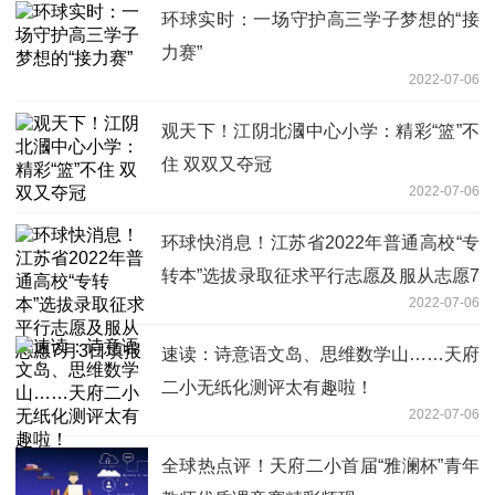
环球实时：一场守护高三学子梦想的“接
力赛”
2022-07-06
观天下！江阴北漍中心小学：精彩“篮”不
住 双双又夺冠
2022-07-06
环球快消息！江苏省2022年普通高校“专
转本”选拔录取征求平行志愿及服从志愿7
2022-07-06
月3日填报
速读：诗意语文岛、思维数学山……天府
二小无纸化测评太有趣啦！
2022-07-06
全球热点评！天府二小首届“雅澜杯”青年