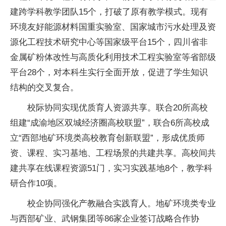
建跨学科教学团队15个，打破了原有教学模式。现有
环境友好能源材料国重实验室、
国家
城市污水处理及资
源化工程技术研究中心等
国家
级
平
台15个，四川省非
金属矿粉体改
性
与高质化利用技术工程实验室等省部级
平
台28个，对本科生实行全面开放，促进了学生知识
结构的交叉复合。
校际协同实现优质育人资源共享。联合20所高校
组建“成渝地区双城经济圈高校联盟”，联合6所高校成
立“西部地矿环境类高校教育创新联盟”，形成优质师
资、课程、实
习
基地、工程场景的共建共享。高校间共
建共享在线课程资源51门，实
习
实践基地8个，教学科
研合作10项。
校企协同强化产教融合实践育人。地矿环境类专业
与西部矿业、武钢集团等86家企业签订战略合作协