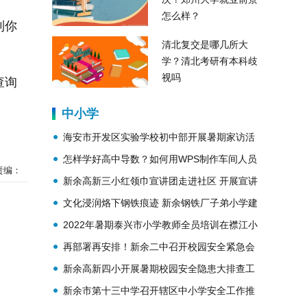
怎么样？
到你
清北复交是哪几所大
学？清北考研有本科歧
视吗
查询
中小学
海安市开发区实验学校初中部开展暑期家访活
圆规
动
怎样学好高中导数？如何用WPS制作车间人员
责编：
编制表？
新余高新三小红领巾宣讲团走进社区 开展宣讲
活动
文化浸润烙下钢铁痕迹 新余钢铁厂子弟小学建
校60周年
2022年暑期泰兴市小学教师全员培训在襟江小
学举行
再部署再安排！新余二中召开校园安全紧急会
议
新余高新四小开展暑期校园安全隐患大排查工
作
新余市第十三中学召开辖区中小学安全工作推