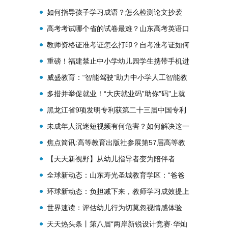
习计划？
如何指导孩子学习成语？怎么检测论文抄袭
率？
高考考试哪个省的试卷最难？山东高考英语口
语考试
教师资格证准考证怎么打印？自考准考证如何
打印？
重磅！福建禁止中小学幼儿园学生携带手机进
入课堂
威盛教育：“智能驾驶”助力中小学人工智能教
育落地
多措并举促就业！“大庆就业码”助你"码"上就
业
黑龙江省9项发明专利获第二十三届中国专利
奖
未成年人沉迷短视频有何危害？如何解决这一
难题？
焦点简讯:高等教育出版社参展第57届高等教
育博览会
【天天新视野】从幼儿指导者变为陪伴者
全球新动态：山东寿光圣城教育学区：“爸爸
联盟”成幼儿园“标配”
环球新动态：负担减下来，教师学习成效提上
去
世界速读：评估幼儿行为切莫忽视情感体验
天天热头条丨第八届“两岸新锐设计竞赛·华灿