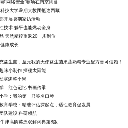
大赛“网络安全”赛项在南京闭幕
苏科技大学暑期支教团抵达西藏
部开展暑期家访活动
性技术 躺平也能燃动全身
 天然精粹重返20一步到位
力健康成长
充益生菌，圣元我的天使益生菌果蔬奶粉专业配方更可信赖！
趣味小制作 探秘太阳能
头发塞满整个胃
学：红色记忆 书画传承
小学：我的第一只签名口琴
教育学校：精准评估探起点，适性教育促发展
团队建设 科研领航
假牛津高阶英汉双解词典第8版