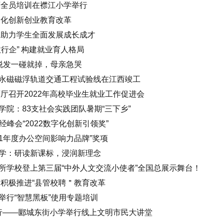
师全员培训在襟江小学举行
深化创新创业教育改革
 助力学生全面发展成长成才
行企” 构建就业育人格局
脱发一碰就掉，母亲急哭
永磁磁浮轨道交通工程试验线在江西竣工
厅召开2022年高校毕业生就业工作促进会
院：83支社会实践团队暑期“三下乡”
峰会“2022数字化创新引领奖”
21年度办公空间影响力品牌”奖项
学：研读新课标，浸润新理念
所学校登上第三届“中外人文交流小使者”全国总展示舞台！
：积极推进“县管校聘＂教育改革
举行“智慧黑板”使用专题培训
同行——郾城东街小学举行线上文明市民大讲堂