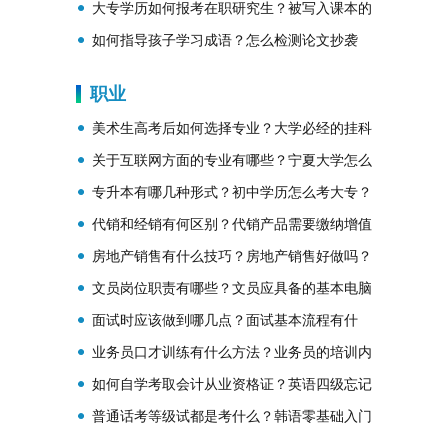
进会
大专学历如何报考在职研究生？被写入课本的
明星有哪些？
如何指导孩子学习成语？怎么检测论文抄袭
率？
职业
美术生高考后如何选择专业？大学必经的挂科
与重修
关于互联网方面的专业有哪些？宁夏大学怎么
样？
专升本有哪几种形式？初中学历怎么考大专？
代销和经销有何区别？代销产品需要缴纳增值
税吗？
房地产销售有什么技巧？房地产销售好做吗？
文员岗位职责有哪些？文员应具备的基本电脑
知识
面试时应该做到哪几点？面试基本流程有什
么？
业务员口才训练有什么方法？业务员的培训内
容包括哪些
如何自学考取会计从业资格证？英语四级忘记
准考证号查分攻略
普通话考等级试都是考什么？韩语零基础入门