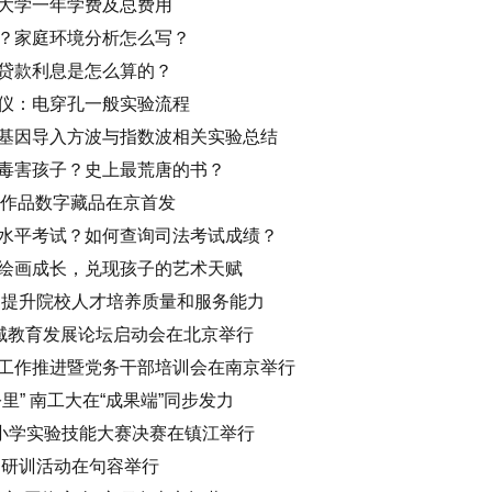
大学一年学费及总费用
？家庭环境分析怎么写？
贷款利息是怎么算的？
仪：电穿孔一般实验流程
基因导入方波与指数波相关实验总结
毒害孩子？史上最荒唐的书？
工坊作品数字藏品在京首发
水平考试？如何查询司法考试成绩？
绘画成长，兑现孩子的艺术天赋
 提升院校人才培养质量和服务能力
县域教育发展论坛启动会在北京举行
工作推进暨党务干部培训会在南京举行
里” 南工大在“成果端”同步发力
中小学实验技能大赛决赛在镇江举行
中研训活动在句容举行