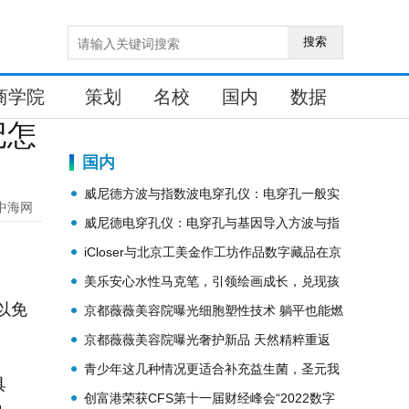
搜索
商学院
策划
名校
国内
数据
记怎
国内
威尼德方波与指数波电穿孔仪：电穿孔一般实
中海网
验流程
威尼德电穿孔仪：电穿孔与基因导入方波与指
数波相关实验总结
iCloser与北京工美金作工坊作品数字藏品在京
首发
美乐安心水性马克笔，引领绘画成长，兑现孩
以免
子的艺术天赋
京都薇薇美容院曝光细胞塑性技术 躺平也能燃
动全身
京都薇薇美容院曝光奢护新品 天然精粹重返
20一步到位
青少年这几种情况更适合补充益生菌，圣元我
具
的天使益生菌果蔬奶粉专业配方更可信赖！
创富港荣获CFS第十一届财经峰会“2022数字