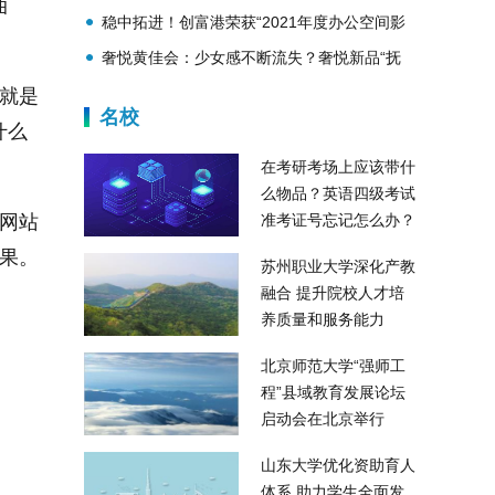
油
化创新引领奖”
稳中拓进！创富港荣获“2021年度办公空间影
响力品牌”奖项
奢悦黄佳会：少女感不断流失？奢悦新品“抚
纹橡皮擦”让你重回年轻！
就是
名校
什么
在考研考场上应该带什
么物品？英语四级考试
在网站
准考证号忘记怎么办？
果。
苏州职业大学深化产教
融合 提升院校人才培
养质量和服务能力
北京师范大学“强师工
程”县域教育发展论坛
启动会在北京举行
山东大学优化资助育人
体系 助力学生全面发