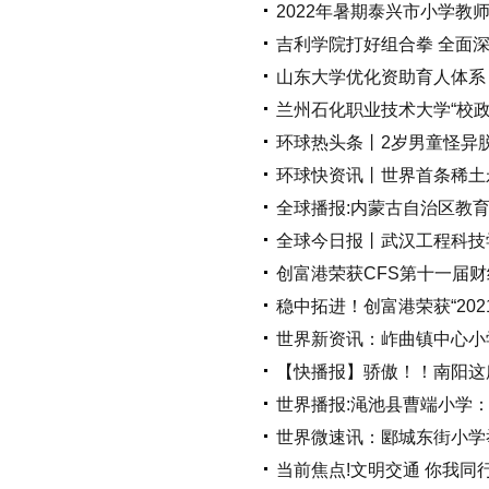
2022年暑期泰兴市小学教
吉利学院打好组合拳 全面
山东大学优化资助育人体系
兰州石化职业技术大学“校政
环球热头条丨2岁男童怪异
环球快资讯丨世界首条稀土
全球播报:内蒙古自治区教育
全球今日报丨武汉工程科技学
创富港荣获CFS第十一届财经
稳中拓进！创富港荣获“20
世界新资讯：岞曲镇中心小
【快播报】骄傲！！南阳这
世界播报:渑池县曹端小学
世界微速讯：郾城东街小学
当前焦点!文明交通 你我