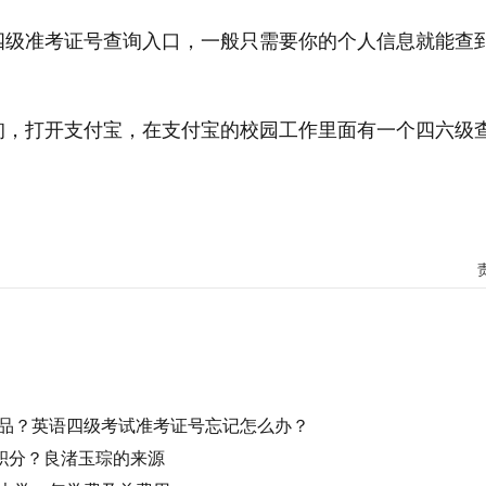
四级准考证号查询入口，一般只需要你的个人信息就能查
询，打开支付宝，在支付宝的校园工作里面有一个四六级
什么物品
英语四级考试准考证号忘记怎么办
透明笔袋
直尺三角板
量角器
品？英语四级考试准考证号忘记怎么办？
0积分？良渚玉琮的来源