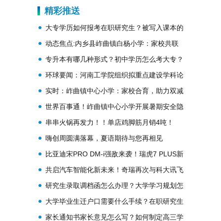
教学
精彩推送
大专学历如何报考在职研究生？被写入课本的
明星有哪些？
动态焦点:内乡县岞曲镇白杨小学：家校共联
手，齐堵诈骗门
专升本有哪几种形式？初中学历怎么考大专？
环球要闻：河南工学院组织拟重点建设学科论
证会
实时：岞曲镇中心小学：家校合育，助力双减
世界百事通！岞曲镇中心小学开展暑期安全隐
患排查工作
串串火锅再发力！！单店鸡脚筋月销4吨！
嗨创周圆满落幕，夏语期待与您再相见
比亚迪宋PRO DM-i强敌来袭！瑞虎7 PLUS新
能源谍照曝光
共启汽车智能化新未来！奇瑞再次与科大讯飞
强强联合
研究生录取调档函怎么办理？大学学习规划怎
么写？
大学毕业生迁户口需要什么手续？在职研究生
有用吗？
家长通知书家长意见怎么写？如何制定高三学