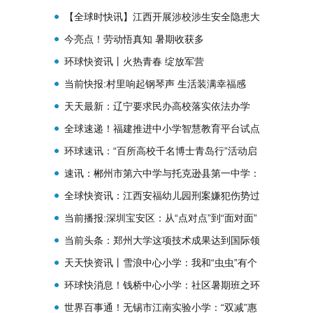
奖”宣介会举办
【全球时快讯】江西开展涉校涉生安全隐患大
排查
今亮点！劳动悟真知 暑期收获多
环球快资讯丨火热青春 绽放军营
当前快报:村里响起钢琴声 生活装满幸福感
天天最新：辽宁要求民办高校落实依法办学
全球速递！福建推进中小学智慧教育平台试点
环球速讯：“百所高校千名博士青岛行”活动启
幕
速讯：郴州市第六中学与托克逊县第一中学：
教育援疆 同心育人
全球快资讯：江西安福幼儿园刑案嫌犯伤势过
重死亡
当前播报:深圳宝安区：从“点对点”到“面对面”
“组团式”帮扶为受援地打造带不走的教师队伍
当前头条：郑州大学这项技术成果达到国际领
先水平！
天天快资讯丨雪浪中心小学：我和“虫虫”有个
约会
环球快消息！钱桥中心小学：社区暑期班之环
境保护 我在行动
世界百事通！无锡市江南实验小学：“双减”惠