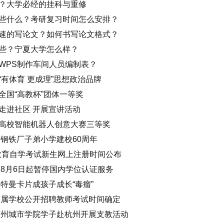
？大学必经的挂科与重修
些什么？考研复习时间怎么安排？
速的写论文？如何书写论文格式？
些？宁夏大学怎么样？
WPS制作车间人员编制表？
有体育 更成理”思想政治品牌
全国“高教杯”团体一等奖
走进社区 开展宣讲活动
高校智能机器人创意大赛三等奖
钢铁厂子弟小学建校60周年
等教育自学考试新生网上注册时间公布
网8月6日起暂停国内学位认证服务
特曼卡片成孩子成长“毒瘤”
分市属学校公开招聘教师考试时间确定
苏州城市学院学子赴杭州开展支教活动