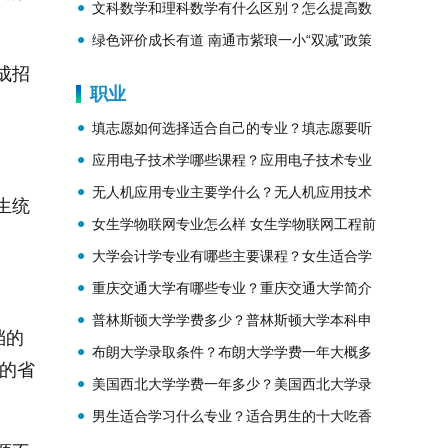
眼意识
文科数学和理科数学有什么区别？怎么提高数
学成绩？
绿色评价成长有道 南通市紫琅一小“双减”政策
成招
落地
职业
填志愿如何选择适合自己的专业？填志愿要听
取父母的意见吗？
应用电子技术学哪些课程？应用电子技术专业
课程介绍
无人机应用专业主要学什么？无人机应用技术
生统
专业是干什么的？
女生学物联网专业怎么样 女生学物联网工程前
景好不好
大学会计学专业有哪些主要课程？女生适合学
的专业有哪些？
重庆交通大学有哪些专业？重庆交通大学简介
普林斯顿大学学费多少？普林斯顿大学本科申
档的
请条件？
布朗大学录取条件？布朗大学学费一年大概多
的省
少？
美国西北大学学费一年多少？美国西北大学录
取条件？
男生适合学习什么专业？适合男生的十大吃香