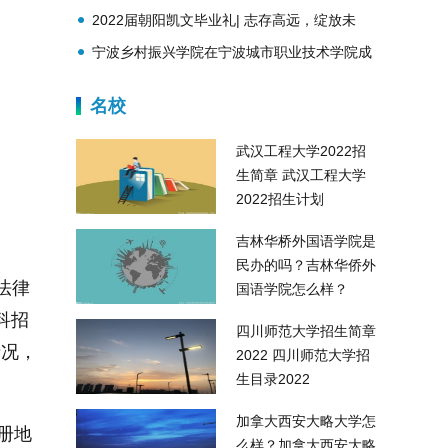
诊”
2022届朝阳凯文毕业礼| 志存高远，绽放未
来！
宁波乡村振兴学院在宁波城市职业技术学院成
立
名校
武汉工程大学2022招
生简章 武汉工程大学
2022招生计划
吉林华桥外国语学院是
民办的吗？吉林华侨外
法律
国语学院怎么样？
科招
四川师范大学招生简章
情况，
2022 四川师范大学招
生目录2022
加拿大西安大略大学怎
注册地
么样？加拿大西安大略