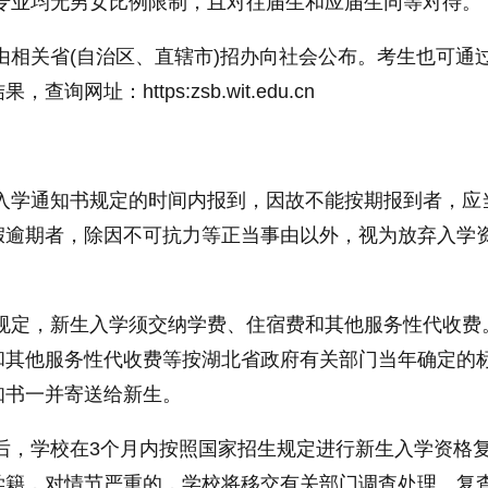
有专业均无男女比例限制，且对往届生和应届生同等对待。
由相关省(自治区、直辖市)招办向社会公布。考生也可通
网址：https:zsb.wit.edu.cn
在入学通知书规定的时间内报到，因故不能按期报到者，应
假逾期者，除因不可抗力等正当事由以外，视为放弃入学
规定，新生入学须交纳学费、住宿费和其他服务
性
代收费
和其他服务
性
代收费等按湖北省政府有关部门当年确定的
知书一并寄送给新生。
后，学校在3个月内按照
国家
招生规定进行新生入学资格
学籍，对情节严重的，学校将移交有关部门调查处理。复