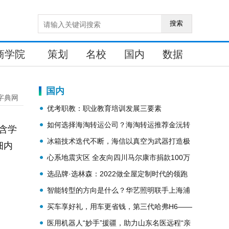
搜索
商学院
策划
名校
国内
数据
国内
字典网
优考职教：职业教育培训发展三要素
如何选择海淘转运公司？海淘转运推荐金沅转
包含学
运
冰箱技术迭代不断，海信以真空为武器打造极
细内
致保鲜力
心系地震灾区 全友向四川马尔康市捐款100万
元用于灾后重建
选品牌·选林森：2022做全屋定制时代的领跑
者！
智能转型的方向是什么？华艺照明联手上海浦
东智能照明联合会给出了答案
买车享好礼，用车更省钱，第三代哈弗H6——
年轻人的心动之选
医用机器人“妙手”援疆，助力山东名医远程“亲