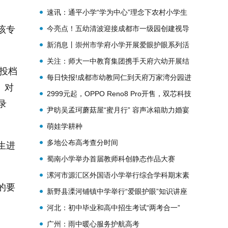
速讯：通平小学“学为中心”理念下农村小学生
该专
课堂表达力提升策略研讨课题正式开题
今亮点！五幼清波迎接成都市一级园创建视导
新消息丨崇州市学府小学开展爱眼护眼系列活
动
关注：师大一中教育集团携手天府六幼开展结
投档
对共同体活动
每日快报!成都市幼教同仁到天府万家湾分园进
。对
行观摩交流活动
2999元起，OPPO Reno8 Pro开售，双芯科技
录
打造旗舰影像体验
尹昉吴孟珂蘑菇屋“蜜月行” 容声冰箱助力婚宴
制作现场
萌娃学耕种
多地公布高考查分时间
生进
蜀南小学举办首届教师科创静态作品大赛
漯河市源汇区外国语小学举行综合学科期末素
的要
质调研活动
新野县溧河铺镇中学举行“爱眼护眼”知识讲座
河北：初中毕业和高中招生考试“两考合一”
广州：雨中暖心服务护航高考