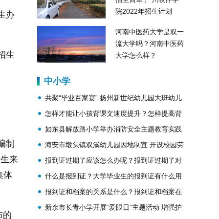
院2022年招生计划
生办
河南中医药大学是双一
流大学吗？河南中医药
招生
大学怎么样？
中小学
共聚“毕业百家宴” 扬州新世纪幼儿园大班幼儿
集体返园
怎样才能让小孩背课文速度提升？怎样提高背
课文的速度？
如东县解放路小学举办消防安全主题教育实践
编制
活动
海安市墩头镇双溪幼儿园因地制宜 开设校园劳
招生来
动教育基地
报到证过期了应该怎么办呢？报到证过期了对
集体
档案有影响吗？
什么是报到证？大学毕业生的报到证有什么用
。
呢？
报到证和档案的关系是什么？报到证和档案在
一起吗？
新余市长青小学开展“爱眼日”主题活动 增强护
布的