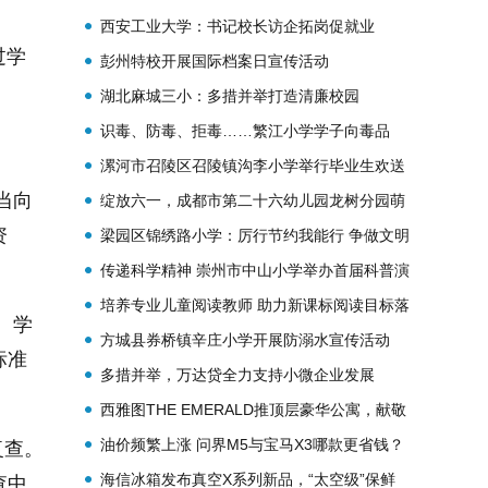
西安工业大学：书记校长访企拓岗促就业
过学
彭州特校开展国际档案日宣传活动
湖北麻城三小：多措并举打造清廉校园
识毒、防毒、拒毒……繁江小学学子向毒品
说“NO”！
漯河市召陵区召陵镇沟李小学举行毕业生欢送
当向
会
绽放六一，成都市第二十六幼儿园龙树分园萌
资
娃快乐翻倍
梁园区锦绣路小学：厉行节约我能行 争做文明
好队员
传递科学精神 崇州市中山小学举办首届科普演
讲大赛
培养专业儿童阅读教师 助力新课标阅读目标落
。学
地
方城县券桥镇辛庄小学开展防溺水宣传活动
标准
多措并举，万达贷全力支持小微企业发展
西雅图THE EMERALD推顶层豪华公寓，献敬
峯层生活方式
油价频繁上涨 问界M5与宝马X3哪款更省钱？
复查。
海信冰箱发布真空X系列新品，“太空级”保鲜
查中