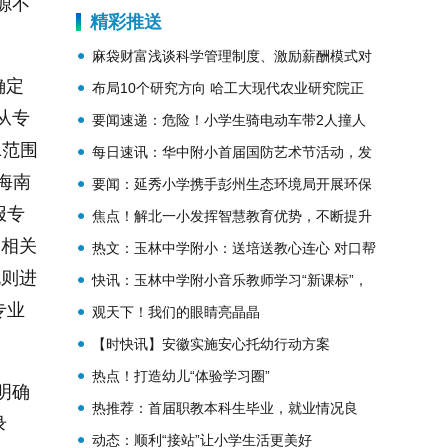
专业有哪些
源不
精彩推送
麻袋财富浅谈科学管理制度、激励薪酬模式对
确定
企业管理的重要性
布局10个研究方向 哈工大现代农业研究院正
从专
式揭牌
要闻速递：危险！小学生骑电动车带2人撞人
1范围
逃逸
每日速讯：华中附小首届国防艺术节活动，发
海南
现美、欣赏美、创造美
要闻：延秀小学携手彭州生态环境局开展环保
报专
教育主题活动
焦点！解北一小发挥智慧教育优势，不断提升
的相关
学校办学品质
热文：玉林中学附小：送培送教心连心 对口帮
规则进
扶手牵手
快讯：玉林中学附小音乐教师学习“新课标”，
专业
探讨学科融合
观天下！我们的眼睛亮晶晶
【时快讯】安徽实施安心托幼行动方案
热点！打造幼儿“体验学习圈”
明确
热推荐：首届职教本科生毕业，就业情况良
录
好！南京工业职业技术大学举行毕业典礼
动态：顺利“接站”让小学生活更美好